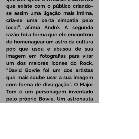
que existe com o público criando-
se assim uma ligação mais intima,
cria-se uma certa simpatia pelo
local”, afirma André. A segunda
razão foi a forma que ele encontrou
de homenagear um astro da cultura
pop que usou e abusou de sua
imagem em fotografias para virar
um dos maiores ícones do Rock.
“David Bowie foi um dos artistas
que mais soube usar a sua imagem
com forma de divulgação”. O Major
Tom é um personagem inventado
pelo próprio Bowie. Um astronauta
fictício que está presente em três
músicas do artista: "
Space Oddity
",
"
Ashes to Ashes
" e "
Hallo
Spaceboy
".
A música "Space Oddity" de 1969