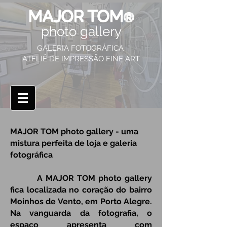
MAJOR TOM
®
photo gallery
GALERIA FOTOGRÁFICA
ATELIÊ DE IMPRESSÃO FINE ART
MAJOR TOM photo gallery - uma
mistura perfeita de loja e galeria
fotográfica
A MAJOR TOM photo gallery
fica localizada no coração do bairro
Moinhos de Vento, em Porto Alegre.
Na vanguarda da fotografia, o
espaço apresenta com